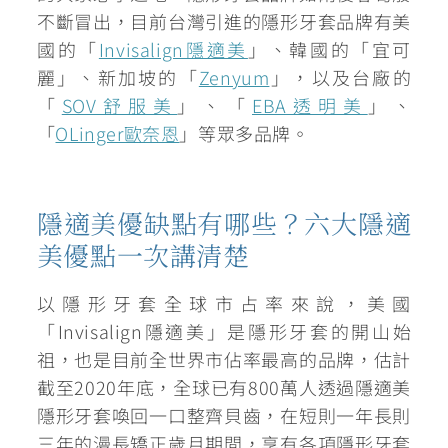
不斷冒出，目前台灣引進的隱形牙套品牌有美
國的「
Invisalign隱適美
」、韓國的「宜可
麗」、新加坡的「
Zenyum
」，以及台廠的
「
SOV舒服美
」、「
EBA透明美
」、
「
OLinger歐奈恩
」等眾多品牌。
隱適美優缺點有哪些？六大隱適
美優點一次講清楚
以隱形牙套全球市占率來說，
美國
「Invisalign隱適美」是隱形牙套的開山始
祖
，也是目前全世界市佔率最高的品牌，估計
截至2020年底，全球已有800萬人透過隱適美
隱形牙套喚回一口整齊貝齒，在短則一年長則
三年的漫長矯正歲月期間，享有各項隱形牙套