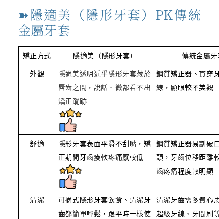
➽隱適美（隱形牙套）PK傳統
金屬牙套
矯正方式
隱適美（隱形牙套）
傳統金屬牙
外觀
隱適美透明近乎隱形牙套藏於
鋼質矯正器、貫穿
唇齒之間，說話、微都看不出
線，顯眼較不美觀
矯正蹤跡
舒適
隱形牙套表面平滑不刮嘴，矯
鋼質矯正器易劃破
正期間牙齒痠軟疼痛感較低
頭，牙齒位移距離
齒疼痛程度較明顯
清潔
可摘式隱形牙套飲食、清潔牙
清潔牙齒需多費心
齒都簡單輕鬆，跟平時一樣使
超級牙線、牙間刷