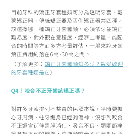
目前牙科的矯正牙套種類可分為透明牙套、戴
蒙矯正器、傳統矯正器及舌側矯正器共四種，
該選擇哪一種矯正牙套種類，必須依牙齒矯正
難易度、對外觀在意程度、經濟上考量、能配
合的時間等方面多方考量評估，一般來說牙齒
矯正費用約落在6萬~30萬之間。
（了解更多：
矯正牙套種類知多少？最受歡迎
的牙套種類是它
）
Q4｜咬合不正牙齒該矯正嗎？
對許多牙齒排列不整齊的民眾來說，平時要擔
心牙周病、蛀牙纏身已經夠傷神，沒想到咬合
不正還會衍伸胃腸消化、發音不良、顎關節痛
等意想不到的問題，這幾類咬合不正類型民眾