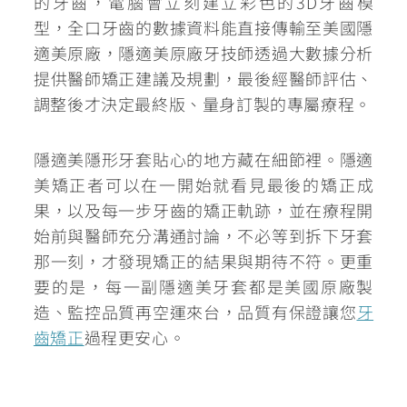
的牙齒，電腦會立刻建立彩色的3D牙齒模
型，全口牙齒的數據資料能直接傳輸至美國隱
適美原廠，隱適美原廠牙技師透過大數據分析
提供醫師矯正建議及規劃，最後經醫師評估、
調整後才決定最終版、量身訂製的專屬療程。
隱適美隱形牙套貼心的地方藏在細節裡。
隱適
美矯正者可以在一開始就看見最後的矯正成
果，以及每一步牙齒的矯正軌跡，並在療程開
始前與醫師充分溝通討論
，不必等到拆下牙套
那一刻，才發現矯正的結果與期待不符。更重
要的是，
每一副隱適美牙套都是美國原廠製
造、監控品質再空運來台
，品質有保證讓您
牙
齒矯正
過程更安心。