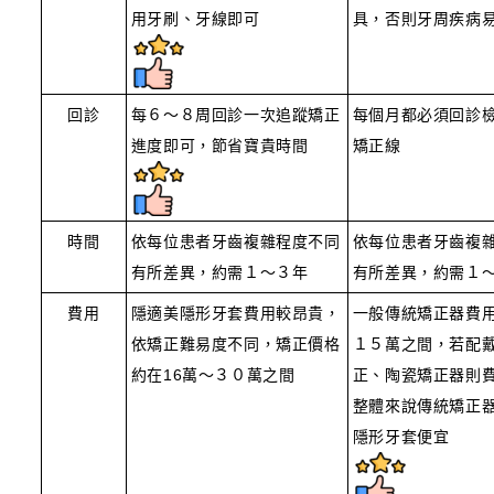
用牙刷、牙線即可
具，否則牙周疾病
回診
每６～８周回診一次追蹤矯正
每個月都必須回診
進度即可，節省寶貴時間
矯正線
時間
依每位患者牙齒複雜程度不同
依每位患者牙齒複
有所差異，約需１～３年
有所差異，約需１
費用
隱適美隱形牙套費用較昂貴，
一般傳統矯正器費
依矯正難易度不同，矯正價格
１５萬之間，若配
約在16萬～３０萬之間
正、陶瓷矯正器則
整體來說傳統矯正
隱形牙套便宜