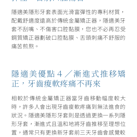
隱適美隱形牙套表面光滑富彈性的專利材質，
配戴舒適度遠高於傳統金屬矯正器，
隱適美牙
套不刮嘴、不傷害口腔黏膜
，您也不必再忍受
鋼質矯正器劃破口腔黏膜、舌頭刺痛不舒服的
痛苦煎熬。
隱適美優點４／漸進式推移矯
正，牙齒痠軟疼痛不再來
相較於傳統金屬矯正器當牙齒移動幅度較大
時，許多人會出現牙齒痠軟疼痛到無法進食的
狀況。隱適美隱形牙套則是透過更換一系列隱
形牙套，
漸進式且溫和地將牙齒推移至理想位
置
，通常只有更換新牙套前三天牙齒會感覺較