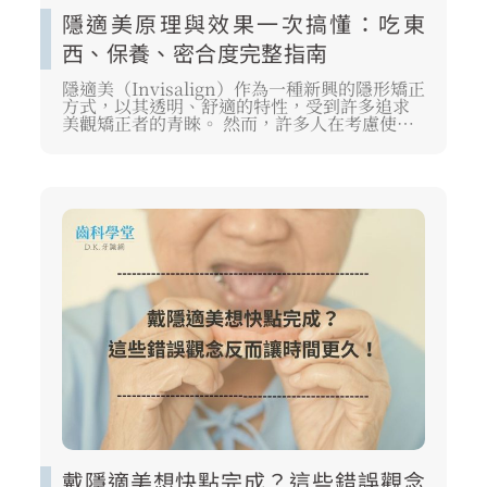
隱適美原理與效果一次搞懂：吃東
西、保養、密合度完整指南
隱適美（Invisalign）作為一種新興的隱形矯正
方式，以其透明、舒適的特性，受到許多追求
美觀矯正者的青睞。 然而，許多人在考慮使用
前，仍對「隱適美原理」和實際「隱適美效
果」存有疑慮。 這項技術是如何在你不察覺的
情況下，悄悄移動牙齒的？ 日常生活中，像
「戴隱適美吃東西」會不會很麻煩？ 這篇文章
將由專業醫師角度，為你深入解析隱適美原
理、影響隱適美效果的關鍵因素，並提供完整
的隱適美注意事項，幫助你全面了解這項數位
化矯正技術。
戴隱適美想快點完成？這些錯誤觀念