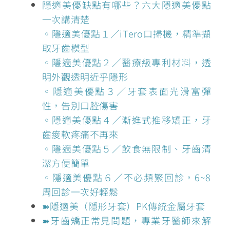
隱適美優缺點有哪些？六大隱適美優點
一次講清楚
◦隱適美優點１／iTero口掃機，精準擷
取牙齒模型
◦隱適美優點２／醫療級專利材料，透
明外觀透明近乎隱形
◦隱適美優點３／牙套表面光滑富彈
性，告別口腔傷害
◦隱適美優點４／漸進式推移矯正，牙
齒痠軟疼痛不再來
◦隱適美優點５／飲食無限制、牙齒清
潔方便簡單
◦隱適美優點６／不必頻繁回診，6~8
周回診一次好輕鬆
➽隱適美（隱形牙套）PK傳統金屬牙套
➽牙齒矯正常見問題，專業牙醫師來解