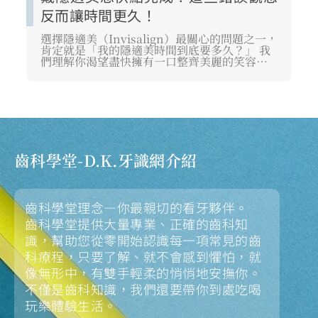
反而讓時間更久！
選擇隱適美（Invisalign）最關心的問題之一，
肯定就是「我的隱適美時間到底要多久？」 我
們理解你渴望盡快擁有一口整齊美麗的笑容，
但如果對矯正原理存在錯誤觀念，反而會讓療
程時間被延長。 隱適美時間的長短並非單純取
決於牙套數量，而是醫師的精準設計，以及你
每日隱適美一天戴多久的自律程度。 接下來，
我們將從專業角度，帶你徹底了解隱適美要戴
多久的計算方式、正確配戴標準，以及哪些錯
誤習慣會拖慢你的進度。
齒科學堂-D.K.牙識網介紹
齒科學堂理念—你最親切的看牙夥伴。
齒科學堂提供大量專業、正確的齒科知
識，幫助您從零開始認識每一項常見的齒
科療程，只要了解、就不會感到懼怕，就
像無形中，有雙手輕柔的悄悄地安撫你。
不僅是齒科知識，我們還要帶你到處吃喝
玩樂體驗生活。