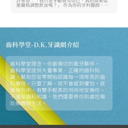
許會想：「我只是牙齦發炎而已，真的需要這
麼嚴格調整飲食嗎？」 作為你的牙科醫師，我
想告訴你：口腔健康是全身健康的縮影。 正確
的飲食不僅能幫助我們控制口腔內的致病菌，
更能強化牙齦組織，提升身體對抗發炎的能
力。 這篇文章將陪伴你理解從日常飲食調整到
牙周病傳染共食的迷思，並深入解析牙周病與
全身性牙周病併發症之間的緊密連結，協助你
做出最安心、最健康的選擇。
齒科學堂-D.K.牙識網介紹
齒科學堂理念—你最親切的看牙夥伴。
齒科學堂提供大量專業、正確的齒科知
識，幫助您從零開始認識每一項常見的齒
科療程，只要了解、就不會感到懼怕，就
像無形中，有雙手輕柔的悄悄地安撫你。
不僅是齒科知識，我們還要帶你到處吃喝
玩樂體驗生活。