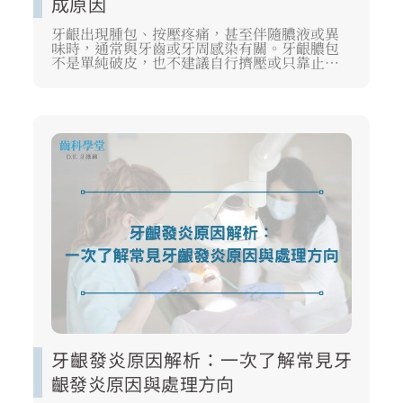
成原因
牙齦出現腫包、按壓疼痛，甚至伴隨膿液或異
味時，通常與牙齒或牙周感染有關。牙齦膿包
不是單純破皮，也不建議自行擠壓或只靠止痛
藥觀察。若想知道牙齦膿包會自己消嗎、是否
需要牙齦膿包抗生素，應由牙醫師檢查感染來
源後判斷。
牙齦發炎原因解析：一次了解常見牙
齦發炎原因與處理方向