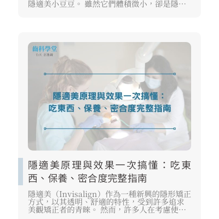
隱適美小豆豆。 雖然它們體積微小，卻是隱形
牙套能精準帶動牙齒移動的關鍵支點。 本文將
帶領你深入了解隱適美小豆豆的功能，並解析
配戴初期常見的不適感與疼痛問題，協助你順
利度過矯正磨合期。
隱適美原理與效果一次搞懂：吃東
西、保養、密合度完整指南
隱適美（Invisalign）作為一種新興的隱形矯正
方式，以其透明、舒適的特性，受到許多追求
美觀矯正者的青睞。 然而，許多人在考慮使用
前，仍對「隱適美原理」和實際「隱適美效