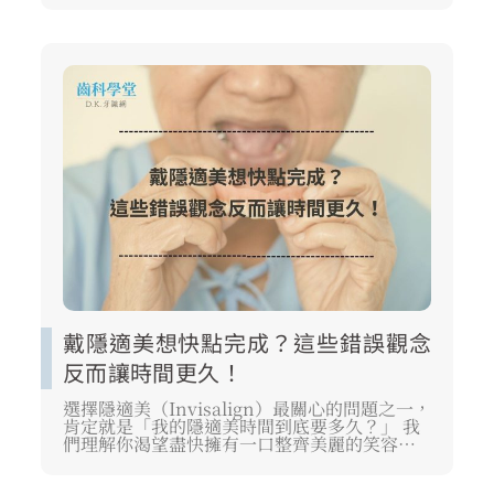
果」存有疑慮。 這項技術是如何在你不察覺的
情況下，悄悄移動牙齒的？ 日常生活中，像
「戴隱適美吃東西」會不會很麻煩？ 這篇文章
將由專業醫師角度，為你深入解析隱適美原
理、影響隱適美效果的關鍵因素，並提供完整
的隱適美注意事項，幫助你全面了解這項數位
化矯正技術。
戴隱適美想快點完成？這些錯誤觀念
反而讓時間更久！
選擇隱適美（Invisalign）最關心的問題之一，
肯定就是「我的隱適美時間到底要多久？」 我
們理解你渴望盡快擁有一口整齊美麗的笑容，
但如果對矯正原理存在錯誤觀念，反而會讓療
程時間被延長。 隱適美時間的長短並非單純取