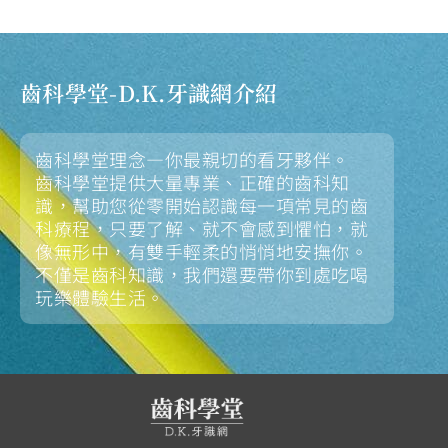
決於牙套數量，而是醫師的精準設計，以及你
每日隱適美一天戴多久的自律程度。 接下來，
我們將從專業角度，帶你徹底了解隱適美要戴
多久的計算方式、正確配戴標準，以及哪些錯
誤習慣會拖慢你的進度。
齒科學堂-D.K.牙識網介紹
齒科學堂理念—你最親切的看牙夥伴。
齒科學堂提供大量專業、正確的齒科知
識，幫助您從零開始認識每一項常見的齒
科療程，只要了解、就不會感到懼怕，就
像無形中，有雙手輕柔的悄悄地安撫你。
不僅是齒科知識，我們還要帶你到處吃喝
玩樂體驗生活。