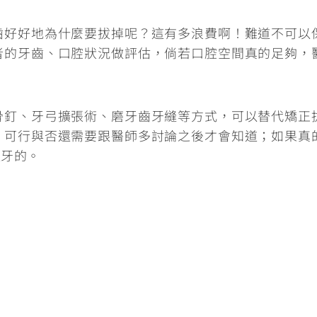
齒好好地為什麼要拔掉呢？這有多浪費啊！難道不可以
者的牙齒、口腔狀況做評估
，倘若口腔空間真的足夠，
骨釘、牙弓擴張術、磨牙齒牙縫等方式，可以替代矯正
，可行與否還需要跟醫師多討論之後才會知道；如果真
拔牙的。