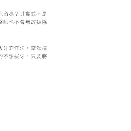
保留嗎？其實
並不是
醫師也不會無故拔除
拔牙的作法
，當然這
的不想拔牙，只要將