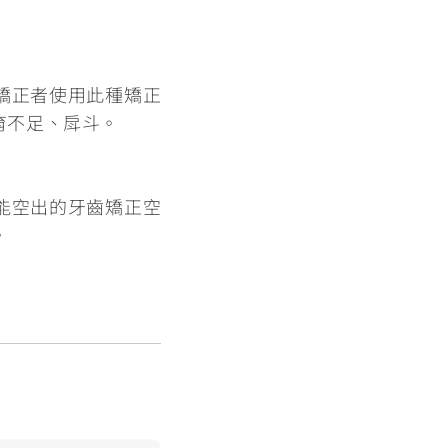
矯正者使用此種矯正
育不足、戽斗。
能空出的牙齒矯正空
。