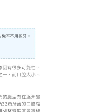
的機率不用拔牙。
原因有很多可能性，
之一，而
口腔太小、
們的臉型有在逐漸變
32顆牙齒的口腔縮
排列整齊度就會被破