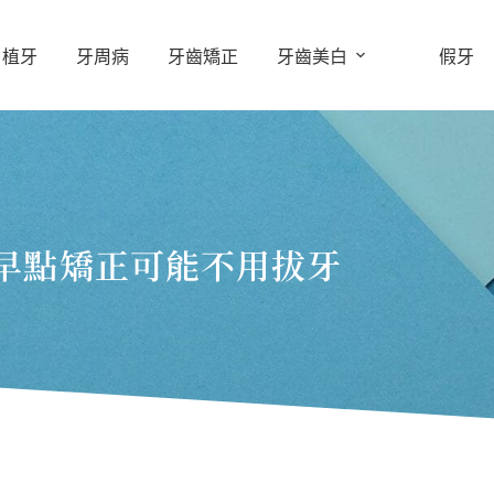
植牙
牙周病
牙齒矯正
牙齒美白
假牙
早點矯正可能不用拔牙