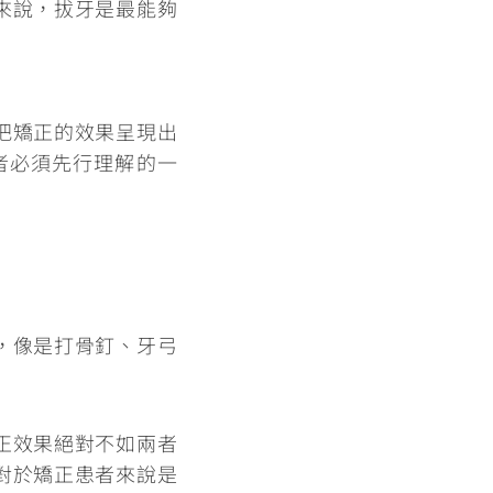
來說，拔牙是最能夠
把矯正的效果呈現出
者必須先行理解的一
，
像是打骨釘、牙弓
正效果絕對不如兩者
對於矯正患者來說是