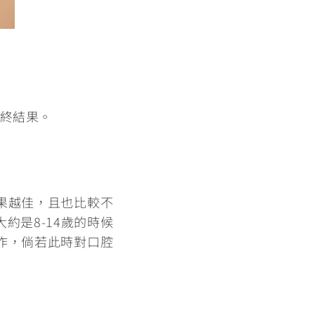
終結果
。
果越佳，且也比較不
約是8-14歲的時候
作，倘若此時對口腔