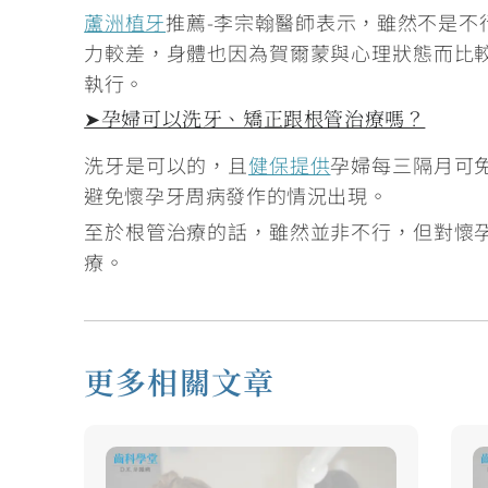
蘆洲植牙
推薦-李宗翰醫師表示，雖然不是不
力較差，身體也因為賀爾蒙與心理狀態而比
執行。
➤孕婦可以洗牙、矯正跟根管治療嗎？
洗牙是可以的，
且
健保提供
孕婦每三隔月可
避免懷孕牙周病發作的情況出現。
至於根管治療的話，雖然並非不行，但對懷
療
。
更多相關文章