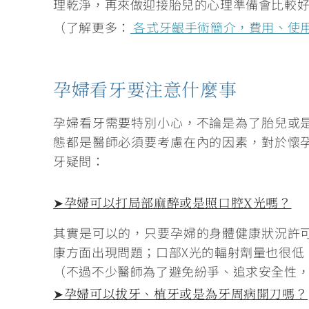
理乾淨
，再來做迎接胎兒的心理準備會比較
（了解更多：
各式牙齦手術簡介，費用、使
孕婦看牙要注意什麼事
孕婦看牙需要特別小心，不論是為了胎兒或
態都是醫師必須要考慮在內的因素，對於懷
牙疑問：
➤孕婦可以打局部麻醉或是照口腔X光嗎？
其實是可以的，只要孕婦的身體健康狀況許
康方面出現問題；口部X光的輻射劑量也很低
（不過不少醫師為了避免紛爭、追求安全性
➤孕婦可以拔牙、植牙或是為牙周病開刀嗎？