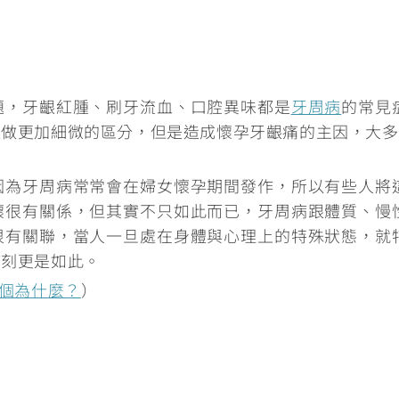
題，
牙齦紅腫、刷牙流血、口腔異味都是
牙周病
的常見
以做更加細微的區分，但是造成懷孕牙齦痛的主因，大多
因為牙周病常常會在婦女懷孕期間發作，所以有些人將
壞很有關係，但其實不只如此而已，
牙周病跟體質、慢
很有關聯
，當人一旦處在身體與心理上的特殊狀態，就
時刻更是如此。
個為什麼？
）