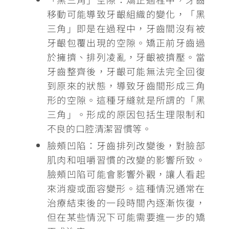
移動可能導致牙齦組織的變化，
「黑
三角」即是在過程中，牙齒間沒有被
牙齦包覆出現的空隙
。矯正前牙齒過
於擁擠、排列凌亂，牙齦被擠壓。當
牙齒整齊後，牙齦可能無法完全回復
到原來的狀態，導致牙齒間形成三角
形的空隙。這種牙縫就是所謂的「黑
三角」。
形成的原因包括生理限制和
不良的口腔清潔習慣等。
臉頰凹陷：牙齒排列改變後，對臉部
肌肉和咀嚼習慣的改變的影響所致。
臉頰凹陷可能會影響外觀，讓人看起
來消瘦或面容變形。這
種情況通常在
治療結束後的一段時間內逐漸恢復
，
但在某些情況下可能需要進一步的矯