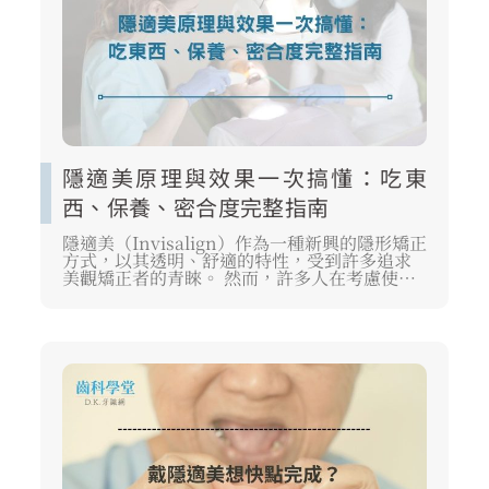
隱適美原理與效果一次搞懂：吃東
西、保養、密合度完整指南
隱適美（Invisalign）作為一種新興的隱形矯正
方式，以其透明、舒適的特性，受到許多追求
美觀矯正者的青睞。 然而，許多人在考慮使用
前，仍對「隱適美原理」和實際「隱適美效
果」存有疑慮。 這項技術是如何在你不察覺的
情況下，悄悄移動牙齒的？ 日常生活中，像
「戴隱適美吃東西」會不會很麻煩？ 這篇文章
將由專業醫師角度，為你深入解析隱適美原
理、影響隱適美效果的關鍵因素，並提供完整
的隱適美注意事項，幫助你全面了解這項數位
化矯正技術。