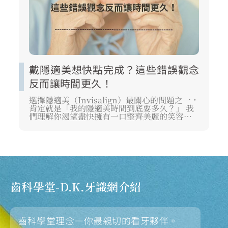
戴隱適美想快點完成？這些錯誤觀念
反而讓時間更久！
選擇隱適美（Invisalign）最關心的問題之一，
肯定就是「我的隱適美時間到底要多久？」 我
們理解你渴望盡快擁有一口整齊美麗的笑容，
但如果對矯正原理存在錯誤觀念，反而會讓療
程時間被延長。 隱適美時間的長短並非單純取
決於牙套數量，而是醫師的精準設計，以及你
每日隱適美一天戴多久的自律程度。 接下來，
我們將從專業角度，帶你徹底了解隱適美要戴
多久的計算方式、正確配戴標準，以及哪些錯
誤習慣會拖慢你的進度。
齒科學堂-D.K.牙識網介紹
齒科學堂理念—你最親切的看牙夥伴。