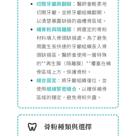
切開牙齦與翻瓣
：醫師會輕柔地
切開牙齦，並將牙齦組織翻開，
以清楚暴露缺損的齒槽骨區域。
補骨粉與隔離膜
：將選定的骨粉
材料填入骨頭缺損處。為了避免
周圍生長快速的牙齦組織長入骨
頭缺損區，醫師會使用一層特殊
的**再生膜（隔離膜）**覆蓋在補
骨區域上方，保護骨粉。
縫合固定
：將牙齦組織復位，並
使用
縫線緊密縫合
，以確保補骨
區域的穩定，避免骨粉外露。
骨粉種類與選擇