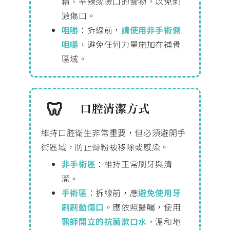
精、辛辣或燙口的食物，以免刺
激傷口。
咀嚼
：拆線前，
請使用非手術側
咀嚼
，避免任何力量施加在補骨
區域。
口腔清潔方式
維持口腔衛生非常重要，但必須避開手
術區域，防止骨粉被移除或感染。
非手術區
：維持正常刷牙與清
潔。
手術區
：拆線前，應
避免使用牙
刷刷動傷口
。應依照醫囑，使用
醫師開立的抗菌漱口水
，溫和地