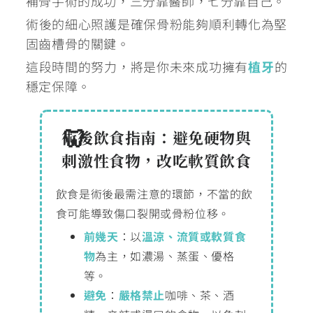
補骨手術的成功，三分靠醫師，七分靠自己。
術後的細心照護是確保骨粉能夠順利轉化為堅
固齒槽骨的關鍵。
這段時間的努力，將是你未來成功擁有
植牙
的
穩定保障。
術後飲食指南：避免硬物與
刺激性食物，改吃軟質飲食
飲食是術後最需注意的環節，不當的飲
食可能導致傷口裂開或骨粉位移。
前幾天
：以
溫涼、流質或軟質食
物
為主，如濃湯、蒸蛋、優格
等。
避免
：
嚴格禁止
咖啡、茶、酒