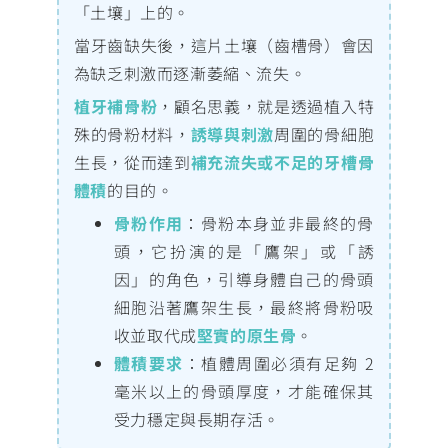
「土壤」上的。
當牙齒缺失後，這片土壤（齒槽骨）會因
為缺乏刺激而逐漸萎縮、流失。
植牙補骨粉
，顧名思義，就是透過植入特
殊的骨粉材料，
誘導與刺激
周圍的骨細胞
生長，從而達到
補充流失或不足的牙槽骨
體積
的目的。
骨粉作用
：骨粉本身並非最終的骨
頭，它扮演的是「鷹架」或「誘
因」的角色，引導身體自己的骨頭
細胞沿著鷹架生長，最終將骨粉吸
收並取代成
堅實的原生骨
。
體積要求
：植體周圍必須有足夠 2
毫米以上的骨頭厚度，才能確保其
受力穩定與長期存活。