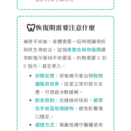
恢復期需要注意什麼
補骨手術後，身體需要一段時間讓骨粉
與原生骨結合，這個
骨整合與恢復期
通
常較植牙單純手術要長，約略需要 6 到
9 個月，甚至更久。
初期反應
：術後幾天會出現
輕微
腫脹與瘀青
，這是正常的發炎反
應，可透過冰敷緩解。
飲食限制
：在縫線拆除前，
嚴禁
在手術區咀嚼硬物
，避免影響傷
口穩定。
護理方式
：需嚴格遵守醫囑使用