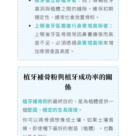
拔牙後立即植牙者
：為了填補拔牙
窩洞與植體之間的縫隙，確保初期
穩定性，通常也會放置骨粉。
上顎後牙區需進行鼻竇增高術者
：
上顎後牙區骨頭常因鼻竇擴張而高
度不足，必須透過
鼻竇增高術
來增
加骨頭垂直高度。
植牙補骨粉與植牙成功率的關
係
植牙補骨粉
的最終目的，是為植體提供一
個
堅固、穩定的生長環境
。
你可以將骨頭想像成土壤，如果土壤貧
瘠，即使種下最好的樹苗（植體），也難