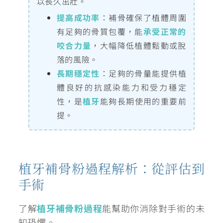
以長久茁壯。
提高成功率
：補骨確保了植體周圍
有足夠的骨質包覆，能
承受正常的
咬合力量
，大幅降低植體鬆動或脫
落的風險。
長期穩定性
：足夠的骨量能提供植
體良好的抗感染能力和受力穩定
性，是
植牙
能夠長期使用的重要前
提。
植牙補骨粉過程解析：從評估到
手術
了解
植牙補骨粉過程
能幫助你消除對手術的未
知恐懼。