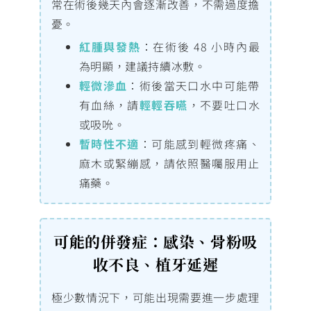
常在術後幾天內會逐漸改善，不需過度擔
憂。
紅腫與發熱
：在術後 48 小時內最
為明顯，建議持續冰敷。
輕微滲血
：術後當天口水中可能帶
有血絲，請
輕輕吞嚥
，不要吐口水
或吸吮。
暫時性不適
：可能感到輕微疼痛、
麻木或緊繃感，請依照醫囑服用止
痛藥。
可能的併發症：感染、骨粉吸
收不良、植牙延遲
極少數情況下，可能出現需要進一步處理