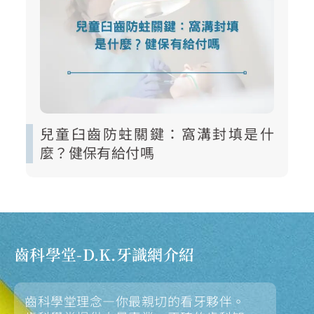
兒童臼齒防蛀關鍵：窩溝封填是什
麼？健保有給付嗎
齒科學堂-D.K.牙識網介紹
齒科學堂理念—你最親切的看牙夥伴。