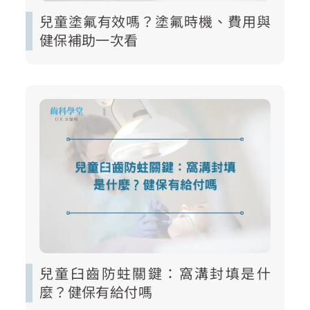
兒童塗氟有效嗎？塗氟時機、費用與
健保補助一次看
兒童臼齒防蛀關鍵：窩溝封填是什
麼？健保有給付嗎