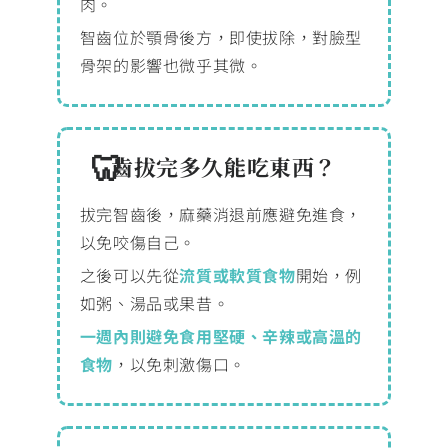
肉。
智齒位於顎骨後方，即使拔除，對臉型
骨架的影響也微乎其微。
齒拔完多久能吃東西？
拔完智齒後，麻藥消退前應避免進食，
以免咬傷自己。
之後可以先從
流質或軟質食物
開始，例
如粥、湯品或果昔。
一週內則避免食用堅硬、辛辣或高溫的
食物
，以免刺激傷口。