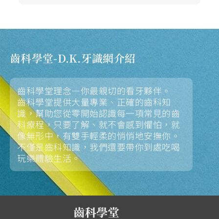
齒科學堂-D.K.牙識網介紹
齒科學堂理念—你最親切的看牙夥伴。
齒科學堂提供大量專業、正確的齒科知
識，幫助您從零開始認識每一項常見的齒
科療程，只要了解、就不會感到懼怕，就
像無形中，有雙手輕柔的悄悄地安撫你。
不僅是齒科知識，我們還要帶你到處吃喝
玩樂體驗生活。