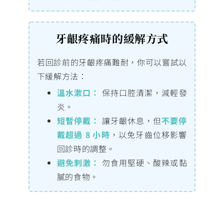
牙齦疼痛時的緩解方式
若回診前的牙齦疼痛難耐，你可以嘗試以
下緩解方法：
溫水漱口：
保持口腔清潔，減輕發
炎。
短暫停戴：
讓牙齦休息，但
不要停
戴超過 8 小時
，以免牙齒位移影響
回診時的調整。
避免刺激：
勿食用堅硬、酸辣或黏
膩的食物。