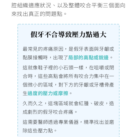
腔組織適應狀況、以及整體咬合平衡三個面向
來找出真正的問題點。
假牙不合導致壓力點過大
最常見的疼痛原因，是假牙表面與牙齦或
黏膜接觸時，出現了
局部的高點或銳邊
。
這就像鞋子裡的小石頭一樣，在咀嚼或閉
合時，這些高點會將所有咬合力集中在一
個微小的區域，對下方的牙齦或牙槽骨產
生
過度的壓力或摩擦
。
久而久之，這塊區域就會紅腫、破皮，造
成劇烈的假牙咬合疼痛。
這需要醫師透過專業儀器，精準找出並磨
除這些壓力點。