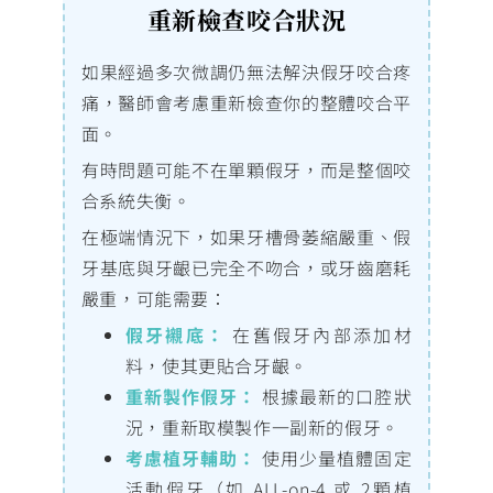
重新檢查咬合狀況
如果經過多次微調仍無法解決假牙咬合疼
痛，醫師會考慮重新檢查你的整體咬合平
面。
有時問題可能不在單顆假牙，而是整個咬
合系統失衡。
在極端情況下，如果牙槽骨萎縮嚴重、假
牙基底與牙齦已完全不吻合，或牙齒磨耗
嚴重，可能需要：
假牙襯底：
在舊假牙內部添加材
料，使其更貼合牙齦。
重新製作假牙：
根據最新的口腔狀
況，重新取模製作一副新的假牙。
考慮植牙輔助：
使用少量植體固定
活動假牙（如 ALL-on-4 或 2顆植