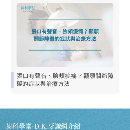
張口有聲音、臉頰痠痛？顳顎關節障
礙的症狀與治療方法
齒科學堂-D.K.牙識網介紹