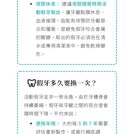
夜間休息：
建議
夜間睡覺時將活
動假牙取出
，讓牙齦黏膜休息、
血液循環，這能有效預防牙齦發
炎和腫脹，是避免假牙咬合會痛
的關鍵。取出的假牙必須泡在清
水或專用清潔液中，避免乾燥變
形。
假牙多久要換一次？
活動假牙並非一勞永逸。由於牙槽骨會
持續萎縮，假牙與牙齦之間的密合度會
隨時間下降，平均來說：
使用年限：
大約每
5 到 7 年
需要
評估重新製作，或進行襯底調