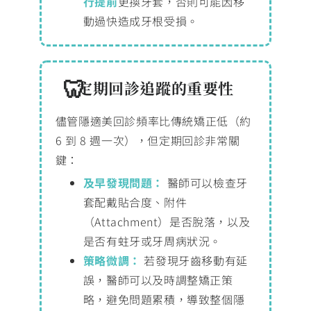
行提前
更換牙套，否則可能因移
動過快造成牙根受損。
定期回診追蹤的重要性
儘管隱適美回診頻率比傳統矯正低（約
6 到 8 週一次），但定期回診非常關
鍵：
及早發現問題：
醫師可以檢查牙
套配戴貼合度、附件
（Attachment）是否脫落，以及
是否有蛀牙或牙周病狀況。
策略微調：
若發現牙齒移動有延
誤，醫師可以及時調整矯正策
略，避免問題累積，導致整個隱