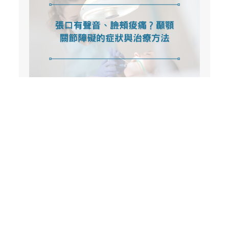
張口有聲音、臉頰痠痛？顳顎關節障
礙的症狀與治療方法
齒科學堂-D.K.牙識網介紹
齒科學堂理念—你最親切的看牙夥伴。