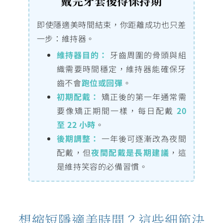
戴完牙套後得保持期
即使隱適美時間結束，你距離成功也只差
一步：維持器。
維持器目的：
牙齒周圍的骨頭與組
織需要時間穩定，維持器能確保牙
齒不會
跑位或回彈
。
初期配戴：
矯正後的第一年通常需
要像矯正期間一樣，每日配戴
20
至 22 小時
。
後期調整：
一年後可逐漸改為夜間
配戴，但
夜間配戴是長期建議
，這
是維持笑容的必備習慣。
想縮短隱適美時間？這些細節決