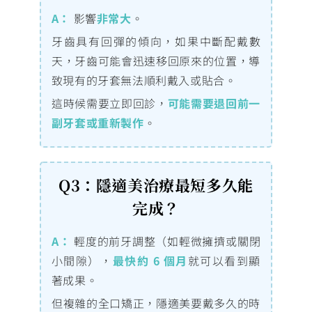
A：
影響
非常大
。
牙齒具有回彈的傾向，如果中斷配戴數
天，牙齒可能會迅速移回原來的位置，導
致現有的牙套無法順利戴入或貼合。
這時候需要立即回診，
可能需要退回前一
副牙套或重新製作
。
Q3：隱適美治療最短多久能
完成？
A：
輕度的前牙調整（如輕微擁擠或關閉
小間隙），
最快約 6 個月
就可以看到顯
著成果。
但複雜的全口矯正，隱適美要戴多久的時