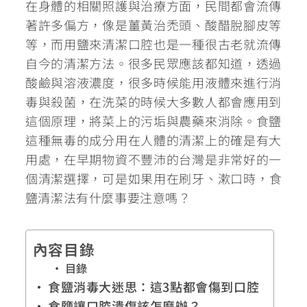
在身體的相關照護與治療方面，民間都會流傳
著許多偏方，像是薑黃治禿頭、酸醋脫腳皮等
等，而用鹽來清潔口腔也是一種很古老就流傳
自今的清潔方法。很多民眾應該都知道，透過
酸鹼與溶液濃度，很多時候能用液體來進行消
毒與殺菌，在洗菜的時候大多數人都會應用到
這個原理，將菜上的污垢與農藥來消除。食鹽
這種無毒的成分用在人體的清潔上的確是有大
用處，在早期物資不豐沛的台灣是非常好的一
個清潔選擇，
可是如果用在刷牙、漱口時，食
鹽清潔法有什麼事要注意嗎？
內容目錄
目錄
食鹽消毒大迷思：這3點都會傷到口腔
食鹽讓口腔潰傷該怎麼辦？