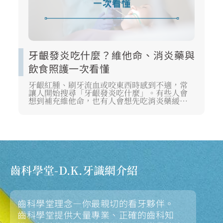
牙齦發炎吃什麼？維他命、消炎藥與
飲食照護一次看懂
牙齦紅腫、刷牙流血或咬東西時感到不適，常
讓人開始搜尋「牙齦發炎吃什麼」。有些人會
想到補充維他命，也有人會想先吃消炎藥緩解
症狀。不過牙齦發炎背後可能與牙菌斑、牙結
石、牙周狀況或清潔習慣有關，不能只靠飲食
或藥物判斷。本文將從牙醫照護角度，整理牙
齦發炎期間適合吃的食物、可留意的營養素，
以及消炎藥使用時需要注意的原則。
齒科學堂-D.K.牙識網介紹
齒科學堂理念—你最親切的看牙夥伴。
齒科學堂提供大量專業、正確的齒科知