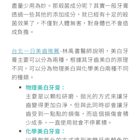
盡量少用為妙。那殺菌成分呢？
其實一般牙膏
透過一些其他的添加成分，就已經有十足的殺
菌效果了
，不僅對人體無害，對身體也不會造
成負擔。
台北一日美齒推薦
-林禹書醫師說明，美白牙
膏主要可以分為兩種，根據其牙齒美白的原理
不同，可以分為物理美白與化學美白兩種不同
的種類。
物理美白牙膏：
主要是以
顆粒研磨、拋光的方式來讓牙
齒變得更加白淨
，但與此同時卻會讓牙
齒受到一點點的損傷，而這個損傷會積
少成多，一直使用就會不停累積。
化學美白牙膏：
以藥劑氧化的方式達到改變牙齒顏色的