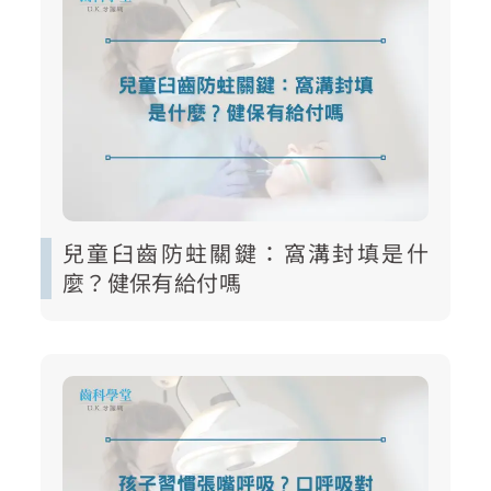
兒童臼齒防蛀關鍵：窩溝封填是什
麼？健保有給付嗎