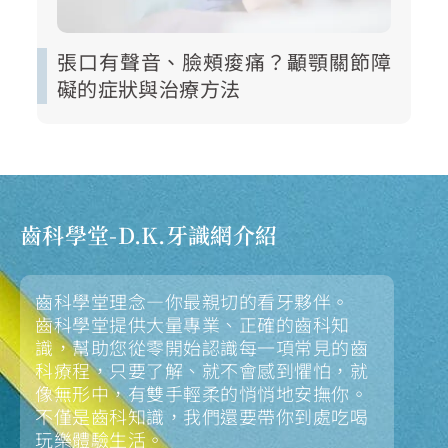
張口有聲音、臉頰痠痛？顳顎關節障
礙的症狀與治療方法
齒科學堂-D.K.牙識網介紹
齒科學堂理念—你最親切的看牙夥伴。
齒科學堂提供大量專業、正確的齒科知
識，幫助您從零開始認識每一項常見的齒
科療程，只要了解、就不會感到懼怕，就
像無形中，有雙手輕柔的悄悄地安撫你。
不僅是齒科知識，我們還要帶你到處吃喝
玩樂體驗生活。