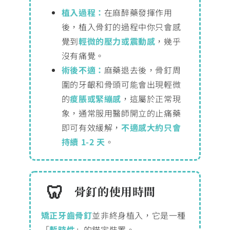
植入過程：
在麻醉藥發揮作用
後，植入骨釘的過程中你只會感
覺到
輕微的壓力或震動感
，幾乎
沒有痛覺。
術後不適：
麻藥退去後，骨釘周
圍的牙齦和骨頭可能會出現輕微
的
痠脹或緊繃感
，這屬於正常現
象，通常服用醫師開立的止痛藥
即可有效緩解，
不適感大約只會
持續 1-2 天
。
骨釘的使用時間
矯正牙齒骨釘
並非終身植入，它是一種
「
暫時性
」的錨定裝置。