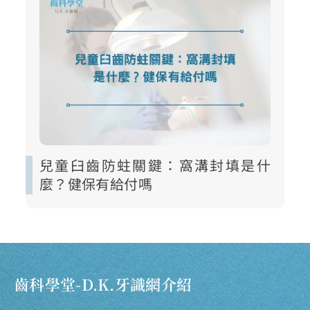
兒童臼齒防蛀關鍵：窩溝封填是什
麼？健保有給付嗎
齒科學堂-D.K.牙識網介紹