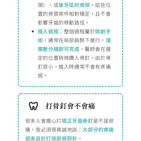
頭），或
後牙區的骨頭
。這些位
置的骨質條件相對穩定，且不會
影響牙齒的移動路徑。
植入過程：
整個過程屬於
微創手
術
，通常在局部麻醉下進行，
僅
需數分鐘即可完成
。醫師會在選
定的位置稍微鑽入骨釘。由於骨
釘很小，植入時通常不會有疼痛
感。
打骨釘會不會痛
很多人會擔心打
矯正牙齒骨釘
是不是很
痛，我必須很真誠地說：
大部分的疼痛
感來自於打局部麻醉針
。