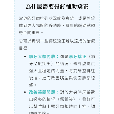
為什麼需要骨釘輔助矯正
當你的牙齒排列狀況較為複雜，或是希望
達到更大幅度的移動時，骨釘的輔助就顯
得至關重要。
它可以實現一些傳統矯正難以達成的治療
目標：
前牙大幅內收：
像是
暴牙矯正
（前
牙過度突出）的情況，骨釘能提供
強大且穩定的力量，將前牙整排往
後拉，進而改善嘴型與側面臉部線
條。
改善笑齦問題：
對於大笑時牙齦露
出過多的情況（露齦笑），骨釘可
以幫忙將上顎牙齒整體向上推，調
整微笑線。