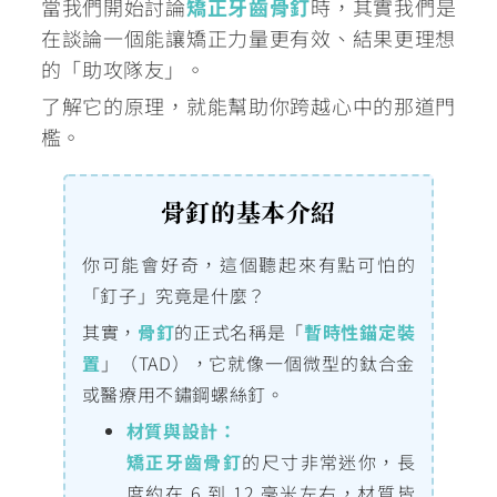
當我們開始討論
矯正牙齒骨釘
時，其實我們是
在談論一個能讓矯正力量更有效、結果更理想
的「助攻隊友」。
了解它的原理，就能幫助你跨越心中的那道門
檻。
骨釘的基本介紹
你可能會好奇，這個聽起來有點可怕的
「釘子」究竟是什麼？
其實，
骨釘
的正式名稱是「
暫時性錨定裝
置
」（TAD），它就像一個微型的鈦合金
或醫療用不鏽鋼螺絲釘。
材質與設計：
矯正牙齒骨釘
的尺寸非常迷你，長
度約在 6 到 12 毫米左右，材質皆