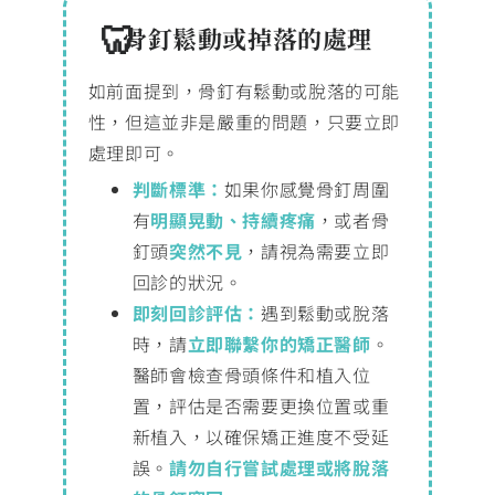
骨釘鬆動或掉落的處理
如前面提到，骨釘有鬆動或脫落的可能
性，但這並非是嚴重的問題，只要立即
處理即可。
判斷標準：
如果你感覺骨釘周圍
有
明顯晃動、持續疼痛
，或者骨
釘頭
突然不見
，請視為需要立即
回診的狀況。
即刻回診評估：
遇到鬆動或脫落
時，請
立即聯繫你的矯正醫師
。
醫師會檢查骨頭條件和植入位
置，評估是否需要更換位置或重
新植入，以確保矯正進度不受延
誤。
請勿自行嘗試處理或將脫落