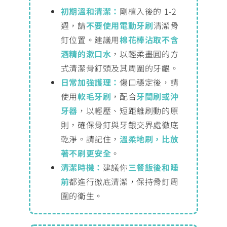
初期溫和清潔：
剛植入後的 1-2
週，請
不要使用電動牙刷
清潔骨
釘位置。建議用
棉花棒沾取不含
酒精的漱口水
，以輕柔畫圓的方
式清潔骨釘頭及其周圍的牙齦。
日常加強護理：
傷口穩定後，請
使用
軟毛牙刷
，配合
牙間刷或沖
牙器
，以輕壓、短距離刷動的原
則，確保骨釘與牙齦交界處徹底
乾淨。請記住，
溫柔地刷，比放
著不刷更安全
。
清潔時機：
建議你
三餐飯後和睡
前
都進行徹底清潔，保持骨釘周
圍的衛生。