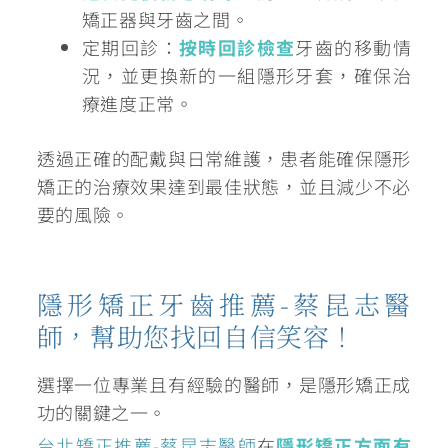
矯正器與牙齒之間。
定期回診：
按時回診檢查
牙齒的移動情
況，並更換新的一組隱形牙套，確保治
療進度正常。
透過正確的配戴與日常維護，患者能確保隱形
矯正的治療效果達到最佳狀態，並且減少不必
要的風險。
隱形矯正牙齒推薦-蔡昆志醫
師，幫助您找回自信笑容！
選擇一位專業且有經驗的醫師，是隱形矯正成
功的關鍵之一。
台北矯正推薦-蔡昆志醫師
在
隱形矯正方面有