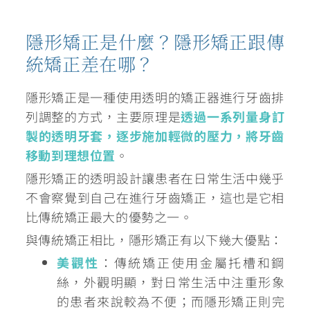
隱形矯正是什麼？隱形矯正跟傳
統矯正差在哪？
隱形矯正是一種使用透明的矯正器進行牙齒排
列調整的方式，主要原理是
透過一系列量身訂
製的透明牙套，逐步施加輕微的壓力，將牙齒
移動到理想位置
。
隱形矯正的透明設計讓患者在日常生活中幾乎
不會察覺到自己在進行牙齒矯正，這也是它相
比傳統矯正最大的優勢之一。
與傳統矯正相比，隱形矯正有以下幾大優點：
美觀性
：傳統矯正使用金屬托槽和鋼
絲，外觀明顯，對日常生活中注重形象
的患者來說較為不便；而隱形矯正則完