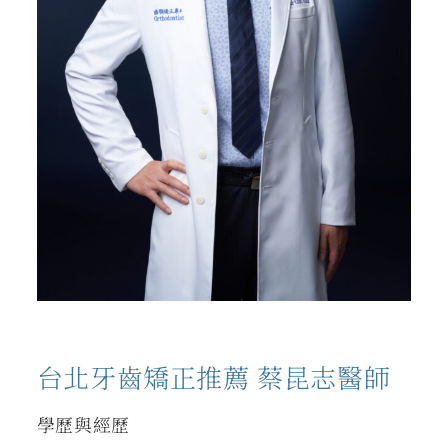
台北牙齒矯正推薦 蔡昆志醫師
學歷與經歷