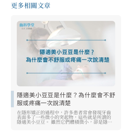
更多相關文章
隱適美小豆豆是什麼？為什麼會不舒
服或疼痛一次說清楚
在隱形矯正的過程中，許多患者常會發現牙齒
表面多了一些微小的突起物，這些就是所謂的
隱適美小豆豆。 雖然它們體積微小，卻是隱形
牙套能精準帶動牙齒移動的關鍵支點。 本文將
帶領你深入了解隱適美小豆豆的功能，並解析