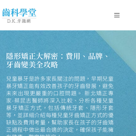
隱形矯正大解密：費用、品牌、
牙齒變美全攻略
兒童暴牙是許多家長關注的問題，早期兒童
暴牙矯正能有效改善孩子的牙齒發展，避免
未來出現更嚴重的口腔問題。 新北矯正專
家-蔡昆志醫師將深入比較、分析各種兒童
暴牙矯正方式，包括傳統牙套、隱形牙套
等，並詳細介紹每種兒童牙齒矯正方式的優
缺點及費用考量，幫助家長在孩子的牙齒矯
正過程中做出最合適的決定，確保孩子能擁