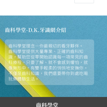
齒科學堂-D.K.牙識網介紹
齒科學堂理念—你最親切的看牙夥伴。
齒科學堂提供大量專業、正確的齒科知
識，幫助您從零開始認識每一項常見的齒
科療程，只要了解、就不會感到懼怕，就
像無形中，有雙手輕柔的悄悄地安撫你。
不僅是齒科知識，我們還要帶你到處吃喝
玩樂體驗生活。