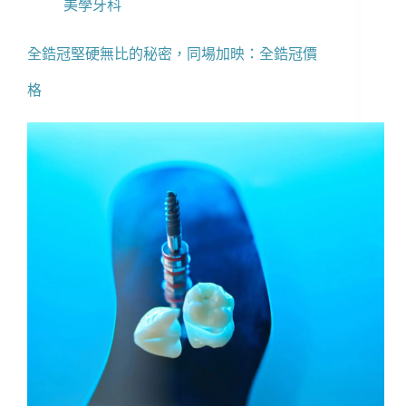
美學牙科
全鋯冠堅硬無比的秘密，同場加映：全鋯冠價
格